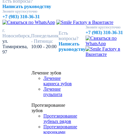
Есть вопросы?
Написать руководству
Звоните круглосуточно
+7 (983) 310-36-31
Звоните круглосуточно
г.
+7 (983) 310-36-31
Есть
Новосибирск,
Понедельник
вопросы?
ул.
- Пятница:
Написать
Тимирязева,
10:00 - 20:00
руководству
97
Лечение зубов
Лечение
кариеса зубов
Лечение
пульпита
Протезирование
зубов
Протезирование
зубных рядов
Протезирование
коронками