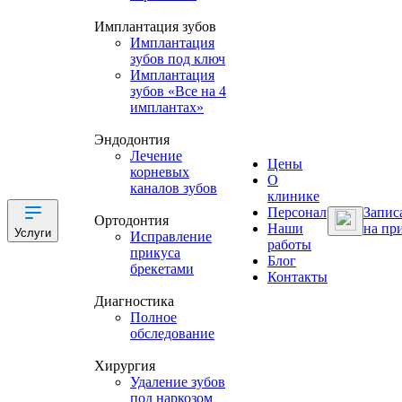
Имплантация зубов
Имплантация
зубов под ключ
Имплантация
зубов «Все на 4
имплантах»
Эндодонтия
Лечение
Цены
корневых
О
каналов зубов
клинике
Персонал
Запис
Ортодонтия
Наши
на пр
Услуги
Исправление
работы
прикуса
Блог
брекетами
Контакты
Диагностика
Полное
обследование
Хирургия
Удаление зубов
под наркозом